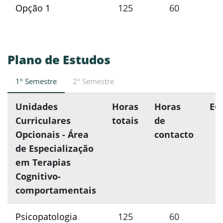
Opção 1
125
60
5
Plano de Estudos
1º Semestre
2º Semestre
Unidades
Horas
Horas
EC
Curriculares
totais
de
Opcionais - Área
contacto
de Especialização
em Terapias
Cognitivo-
comportamentais
Psicopatologia
125
60
5