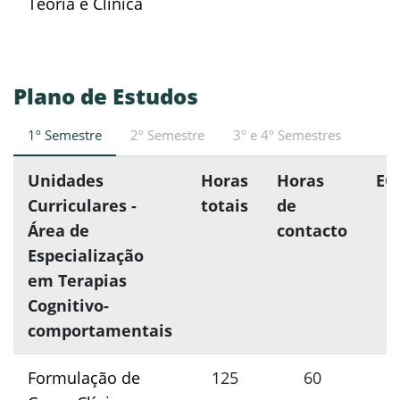
Teoria e Clínica
Plano de Estudos
1º Semestre
2º Semestre
3º e 4º Semestres
Unidades
Horas
Horas
EC
Curriculares -
totais
de
Área de
contacto
Especialização
em Terapias
Cognitivo-
comportamentais
Formulação de
125
60
5