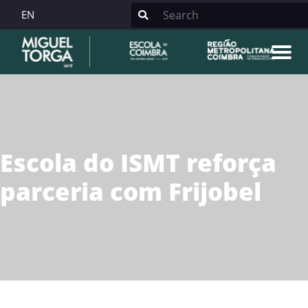
EN
Escola do ISMT reforça
parceria com Frijobel