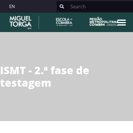
EN
ISMT - 2.ª fase de
testagem