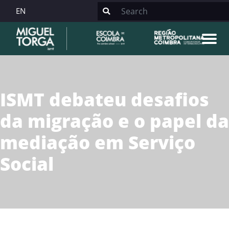
EN
ISMT debateu desafios
da migração e o papel da
mediação em Serviço
Social