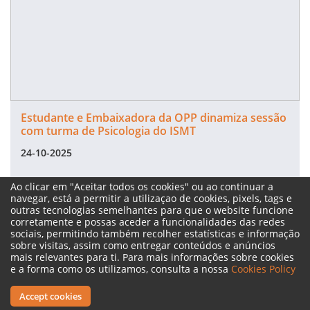
Estudante e Embaixadora da OPP dinamiza sessão
com turma de Psicologia do ISMT
24-10-2025
Ao clicar em "Aceitar todos os cookies" ou ao continuar a
Notícias de Coimbra
navegar, está a permitir a utilizaçao de cookies, pixels, tags e
see more
outras tecnologias semelhantes para que o website funcione
corretamente e possas aceder a funcionalidades das redes
sociais, permitindo também recolher estatísticas e informação
sobre visitas, assim como entregar conteúdos e anúncios
mais relevantes para ti. Para mais informações sobre cookies
e a forma como os utilizamos, consulta a nossa
Cookies Policy
Accept cookies