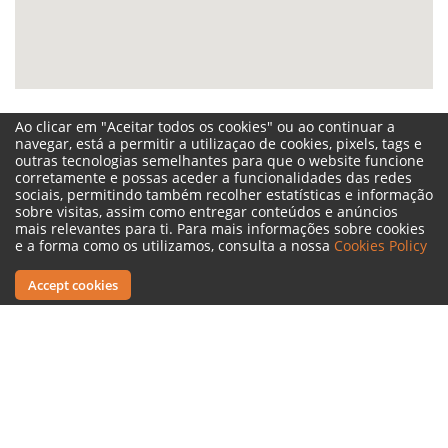
Ao clicar em "Aceitar todos os cookies" ou ao continuar a
navegar, está a permitir a utilizaçao de cookies, pixels, tags e
outras tecnologias semelhantes para que o website funcione
corretamente e possas aceder a funcionalidades das redes
sociais, permitindo também recolher estatísticas e informação
sobre visitas, assim como entregar conteúdos e anúncios
mais relevantes para ti. Para mais informações sobre cookies
e a forma como os utilizamos, consulta a nossa
Cookies Policy
Accept cookies
Need to clarify any question