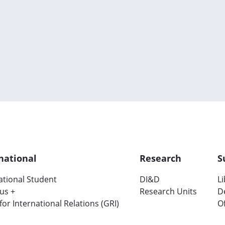
national
Research
S
ational Student
DI&D
L
us +
Research Units
D
 for International Relations (GRI)
Of