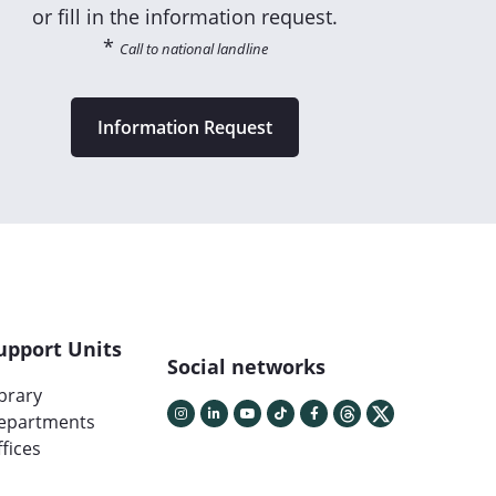
or fill in the information request.
*
Call to national landline
Information Request
upport Units
Social networks
ibrary
epartments
fices