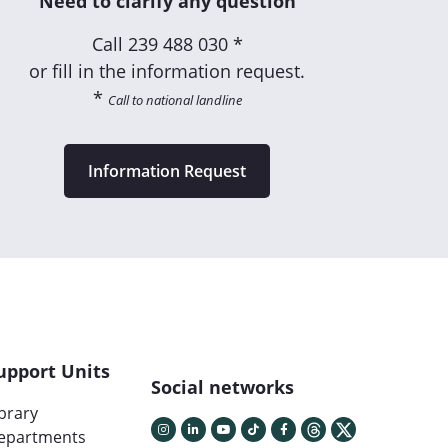
Need to clarify any question
Call
239 488 030 *
or fill in the information request.
*
Call to national landline
Information Request
upport Units
Social networks
ibrary
epartments