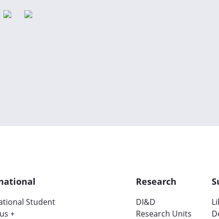
national
Research
S
ational Student
DI&D
L
us +
Research Units
D