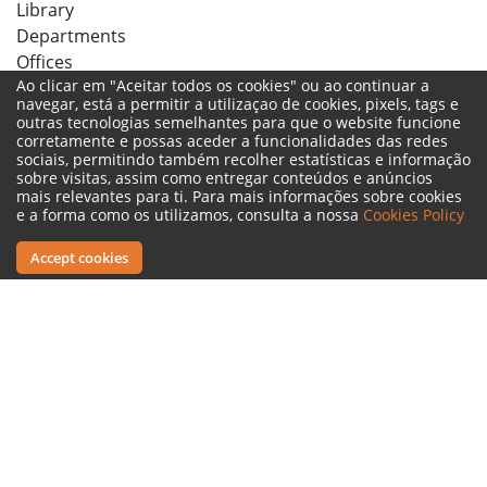
Library
Departments
Offices
Ao clicar em "Aceitar todos os cookies" ou ao continuar a
navegar, está a permitir a utilizaçao de cookies, pixels, tags e
outras tecnologias semelhantes para que o website funcione
Social networks
corretamente e possas aceder a funcionalidades das redes
sociais, permitindo também recolher estatísticas e informação
sobre visitas, assim como entregar conteúdos e anúncios
mais relevantes para ti. Para mais informações sobre cookies
e a forma como os utilizamos, consulta a nossa
Cookies Policy
Accept cookies
Legal Terms
Complaint Book
Reporting Channel
© 2022 ISMT