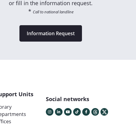
or fill in the information request.
*
Call to national landline
Information Request
upport Units
Social networks
ibrary
epartments
fices