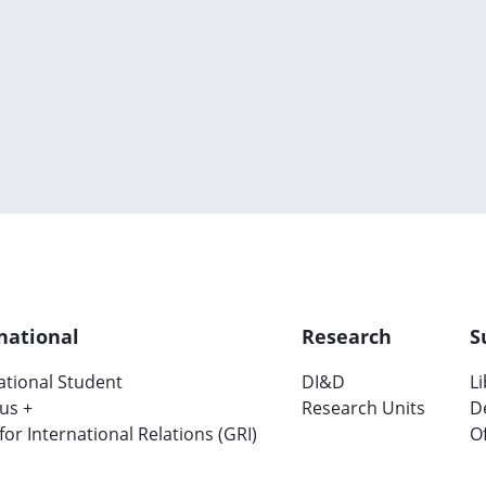
national
Research
S
ational Student
DI&D
L
us +
Research Units
D
 for International Relations (GRI)
Of