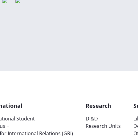
national
Research
S
ational Student
DI&D
L
us +
Research Units
D
 for International Relations (GRI)
Of