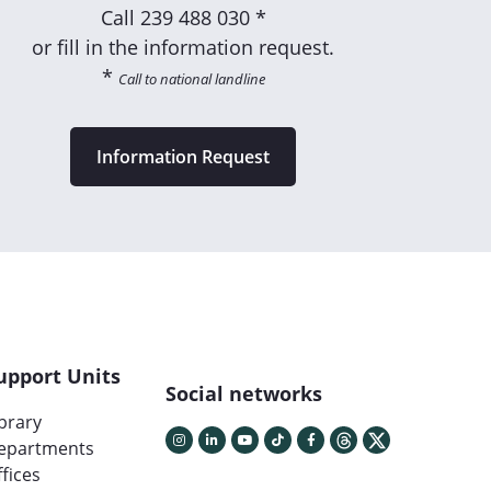
Call
239 488 030 *
or fill in the information request.
*
Call to national landline
Information Request
upport Units
Social networks
ibrary
epartments
fices