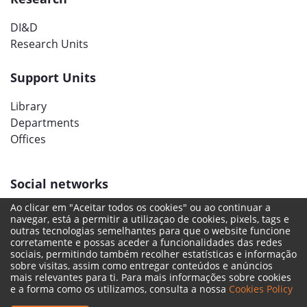
DI&D
Research Units
Support Units
Library
Departments
Offices
Social networks
Ao clicar em "Aceitar todos os cookies" ou ao continuar a
navegar, está a permitir a utilizaçao de cookies, pixels, tags e
outras tecnologias semelhantes para que o website funcione
corretamente e possas aceder a funcionalidades das redes
sociais, permitindo também recolher estatísticas e informação
sobre visitas, assim como entregar conteúdos e anúncios
mais relevantes para ti. Para mais informações sobre cookies
e a forma como os utilizamos, consulta a nossa
Cookies Policy