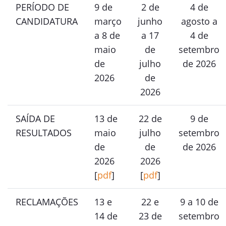
PERÍODO DE
9 de
2 de
4 de
CANDIDATURA
março
junho
agosto a
a 8 de
a 17
4 de
maio
de
setembro
de
julho
de 2026
2026
de
2026
SAÍDA DE
13 de
22 de
9 de
RESULTADOS
maio
julho
setembro
de
de
de 2026
2026
2026
[
pdf
]
[
pdf
]
RECLAMAÇÕES
13 e
22 e
9 a 10 de
14 de
23 de
setembro