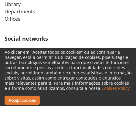
Library
Departments
Offices
Social networks
Ao clicar em "Aceitar todos os cookies" ou ao continuar a
navegar, está a permitir a utilizaçao de cookies, pixels, tags e
outras tecnologias semelhantes para que o website funcione
corretamente e possas aceder a funcionalidades das redes
sociais, permitindo também recolher estatísticas e informação
sobre visitas, assim como entregar conteúdos e anúncios
mais relevantes para ti. Para mais informações sobre cookies
e a forma como os utilizamos, consulta a nossa
Cookies Policy
Accept cookies
Legal Terms
Complaint Book
Reporting Channel
© 2022 ISMT