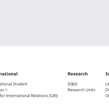
national
Research
S
ational Student
DI&D
L
us +
Research Units
D
 for International Relations (GRI)
Of