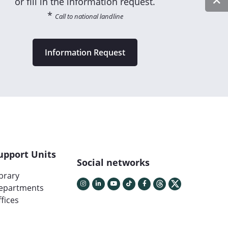
or fill in the information request.
*
Call to national landline
Information Request
upport Units
Social networks
ibrary
epartments
fices