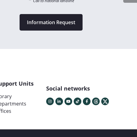
*
Call to national landline
Information Request
upport Units
Social networks
ibrary
epartments
fices