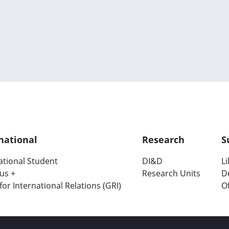
national
Research
S
ational Student
DI&D
L
us +
Research Units
D
 for International Relations (GRI)
Of