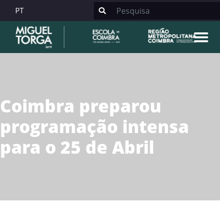
PT
Coimbra preparou
programação intensa
para o 25 de Abril