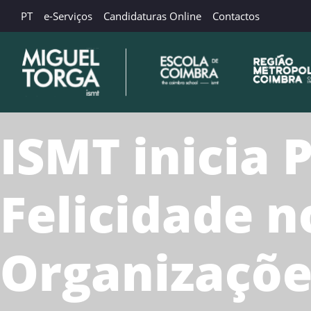
PT
e-Serviços
Candidaturas Online
Contactos
ISMT inicia
Felicidade n
Organizaçõe