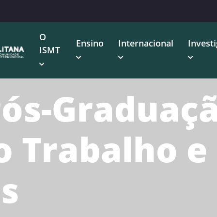
O
Ensino
Internacional
Invest
ISMT
 Pós-Graduaç
o Trabalho e
s