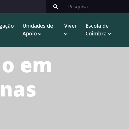
igação
Unidades de
Viver
Escola de
Apoio
Coimbra
ão em
 nas