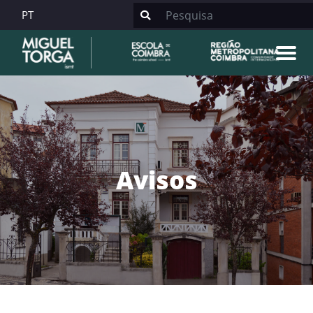
PT
Avisos