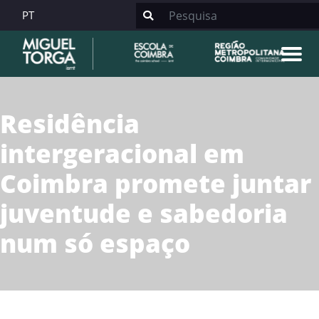
PT
Residência
intergeracional em
Coimbra promete juntar
juventude e sabedoria
num só espaço