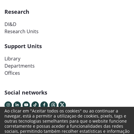
Research
DI&D
Research Units
Support Units
Library
Departments
Offices
Social networks
Ao clicar em "Aceitar todos os cookies" ou ao continuar a
navegar, está a permitir a utilizaçao de cookies, pixels, tags e
outras tecnologias semelhantes para que o website funcione
corretamente e possas aceder a funcionalidades das redes
sociais, permitindo também recolher estatísticas e informação